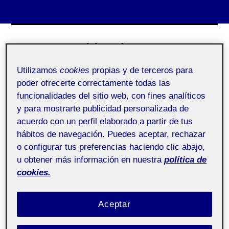
Skip
to
Hector
content
Utilizamos
cookies
propias y de terceros para
Menu
poder ofrecerte correctamente todas las
funcionalidades del sitio web, con fines analíticos
y para mostrarte publicidad personalizada de
acuerdo con un perfil elaborado a partir de tus
Inicio
hábitos de navegación. Puedes aceptar, rechazar
o configurar tus preferencias haciendo clic abajo,
Nothing Found
u obtener más información en nuestra
política de
cookies.
It seems we can’t find what you’re looking for.
Aceptar
Perhaps searching can help.